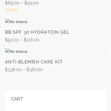
$
89.00
–
$
99.00
5
üzerinden
5.00
oy aldı
BB SPF 30 HYDRATION GEL
$
92.00
–
$
116.00
ANTI-BLEMISH CARE KIT
$
338.00
–
$
387.00
CART